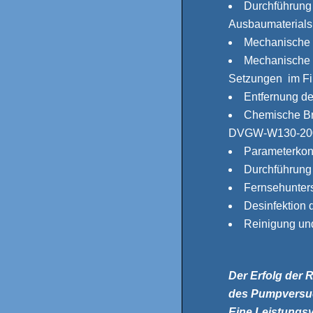
Durchführung 
Ausbaumaterials
Mechanische 
Mechanische 
Setzungen im Filt
Entfernung de
Chemische Br
DVGW-W130-20
Parameterko
Durchführung
Fernsehunter
Desinfektion
Reinigung un
Der Erfolg der
des Pumpversuc
Eine Leistungs