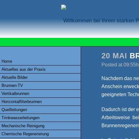
Willkommen bei Ihrem starken Pa
20 MAI
BR
Home
Posted at 09:55h
Aktuelles aus der Praxis
Aktuelle Bilder
Nachdem das neu
Brunnen-TV
Anschein erweckt,
Vertikalbrunnen
geeigneten Techn
Horizontalfilterbrunnen
Dadurch ist der 
Quellleitungen
Arbeitsweise bei
Trinkwasserleitungen
Brunnenregeneri
Mechanische Reinigung
Chemische Regenerierung