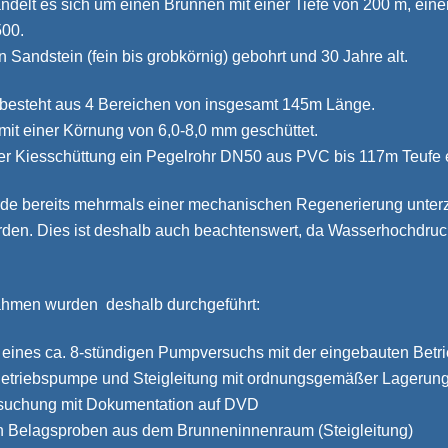
handelt es sich um einen Brunnen mit einer Tiefe von 200 m, 
00.
n Sandstein (fein bis grobkörnig) gebohrt und 30 Jahre alt.
e besteht aus 4 Bereichen von insgesamt 145m Länge.
t mit einer Körnung von 6,0-8,0 mm geschüttet.
 der Kiesschüttung ein Pegelrohr DN50 aus PVC bis 117m Teufe 
e bereits mehrmals einer mechanischen Regenerierung unterzo
rden. Dies ist deshalb auch beachtenswert, da Wasserhochdruck
hmen wurden deshalb durchgeführt:
eines ca. 8-stündigen Pumpversuchs mit der eingebauten Betri
etriebspumpe und Steigleitung mit ordnungsgemäßer Lagerun
suchung mit Dokumentation auf DVD
 Belagsproben aus dem Brunneninnenraum (Steigleitung)