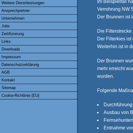
Im Beispielfall 
Weitere Dienstleistungen
Verrohrung NW 5
Ansprechpartner
Der Brunnen ist i
Unternehmen
Jobs
Die Filterstreck
Zertifizierung
Der Filterkies is
Links
Weiterhin ist in
Downloads
Impressum
Der Brunnen wurd
Datenschutzerklärung
mehr erreicht wu
AGB
wurden.
Kontakt
Sitemap
Folgende Maßna
Cookie-Richtlinie (EU)
Durchführung 
Ausbau von B
Fernsehunter
Entnahme von