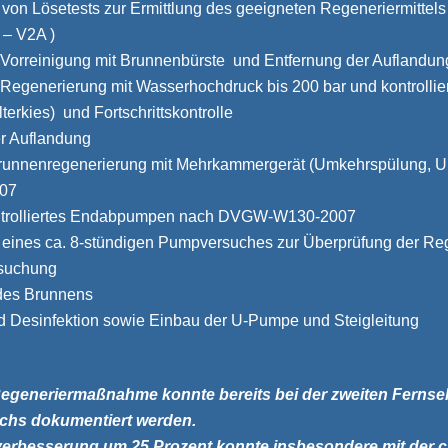
von Lösetests zur Ermittlung des geeigneten Regeneriermittels 
 – V2A )
Vorreinigung mit Brunnenbürste und Entfernung der Auflandun
Regenerierung mit Wasserhochdruck bis 200 bar und kontrolli
erkies) und Fortschrittskontrolle
r Auflandung
unnenregenerierung mit Mehrkammergerät (Umkehrspülung, U
07
ntrolliertes Endabpumpen nach DVGW-W130-2007
 eines ca. 8-stündigen Pumpversuches zur Überprüfung der Re
suchung
 des Brunnens
d Desinfektion sowie Einbau der U-Pumpe und Steigleitung
 Regeneriermaßnahme konnte bereits bei der zweiten Fern
hs dokumentiert werden.
verbesserung um 25 Prozent konnte insbesondere mit der c