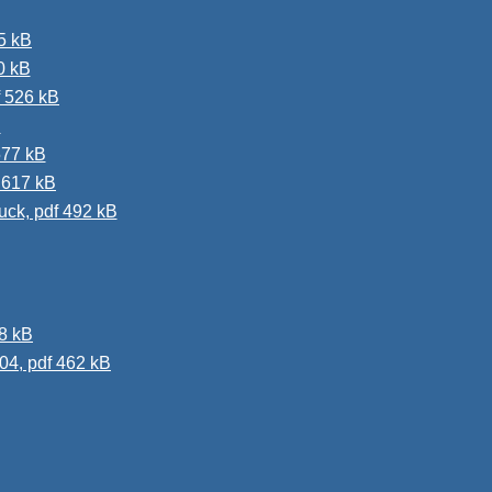
65 kB
0 kB
f 526 kB
B
577 kB
 617 kB
ck, pdf 492 kB
28 kB
004, pdf 462 kB