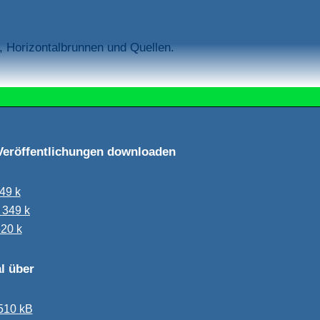
, Horizontalbrunnen und Quellen.
 Veröffentlichungen downloaden
49 k
 349 k
620 k
l über
510 kB